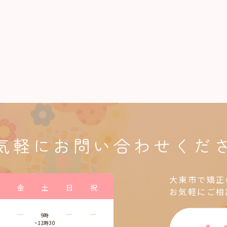
気軽に
お問い合わせくだ
大東市で矯正
金
土
日
祝
お気軽にご相
―
―
―
9時
~12時30