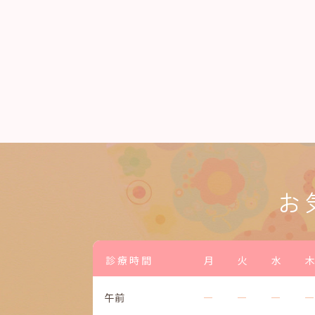
お
診療時間
月
火
水
木
午前
―
―
―
―