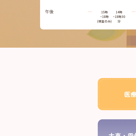
午後
―
―
15時
14時
~18時
~18時30
(検査のみ)
分