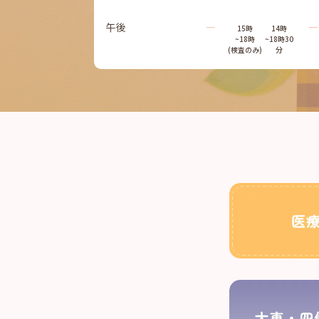
午後
―
―
15時
14時
~18時
~18時30
(検査のみ)
分