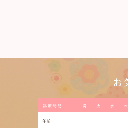
お
診療時間
月
火
水
木
午前
―
―
―
―