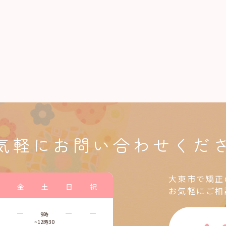
気軽に
お問い合わせくだ
大東市で矯正
金
土
日
祝
お気軽にご相
―
―
―
9時
~12時30