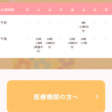
診療時間
月
火
水
木
金
土
日
祝
午前
―
―
―
―
―
―
―
9時
~12時30
分
午後
―
―
―
―
15時
14時
15時
14時
~18時
~18時30
~18時30
~17時
(検査の
分
分
み)