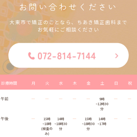
お問い合わせください
大東市で矯正のことなら、ちあき矯正歯科まで
お気軽にご相談ください
診療時間
月
火
水
木
金
土
日
祝
午前
―
―
―
―
―
―
―
9時
~12時30
分
午後
―
―
―
―
15時
14時
15時
14時
~18時
~18時30
~18時30
~17時
(検査の
分
分
み)